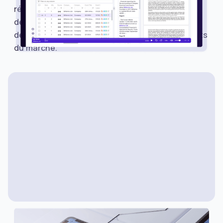
résultats sur Avantis pour suivre les calendriers
de résultats, écouter les appels, lire les relevés
de notes et surveiller les événements importants
du marché.
NOUVEAUTÉS