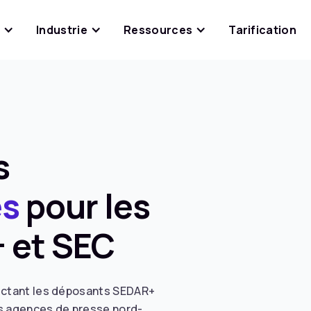
s
Industrie
Ressources
Tarification
s
es
pour les
 et SEC
fectant les déposants SEDAR+
es agences de presse nord-