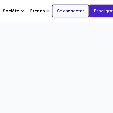
Société
French
Se connecter
Essai gra