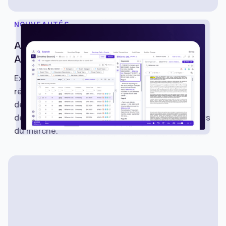
NOUVEAUTÉS
Appels et événements sur les gains –
Avantis
Explorez les appels et événements relatifs aux
résultats sur Avantis pour suivre les calendriers
de résultats, écouter les appels, lire les relevés
de notes et surveiller les événements importants
du marché.